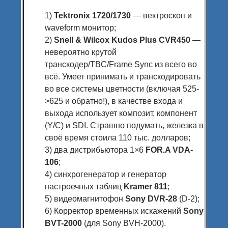
1)
Tektronix 1720/1730
— вектроскоп и
waveform монитор;
2)
Snell & Wilcox Kudos Plus CVR450
—
невероятно крутой
транскодер/TBC/Frame Sync из всего во
всё. Умеет принимать и транскодировать
во все системы цветности (включая 525-
>625 и обратно!), в качестве входа и
выхода использует композит, компонент
(Y/C) и SDI. Страшно подумать, железка в
своё время стоила 110 тыс. долларов;
3) два дистрибьютора 1×6
FOR.A VDA-
106
;
4) синхрогенератор и генератор
настроечных таблиц
Kramer 811
;
5) видеомагнитофон
Sony DVR-28
(D-2);
6) Корректор временных искажений
Sony
BVT-2000
(для Sony BVH-2000).