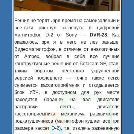
Решил не терять зря время на самоизоляции и
всё-таки рискнул заглянуть в цифровой
магнитофон D-2 от Sony —
DVR-28
. Как
оказалось, зря я в него не лез раньше.
Видеомагнитофон, в отличие от аналогичных
от Ampex, вобрал в себя все лучшие
конструктивные решения от Betacam SP, став,
таким образом, несколько укрупнённой
версией последнего — точно также легко
снимается кассетоприёмник и откидывается
блок УВЧ, в доступном для рук месте
находится барашек на вал двигателя
расправки ленты, двигателя
кассетоприёмника, механизма раздвижения
подкатушечников (магнитофон кушает все три
размера кассет D-2), т.е. извлечь зажёванную