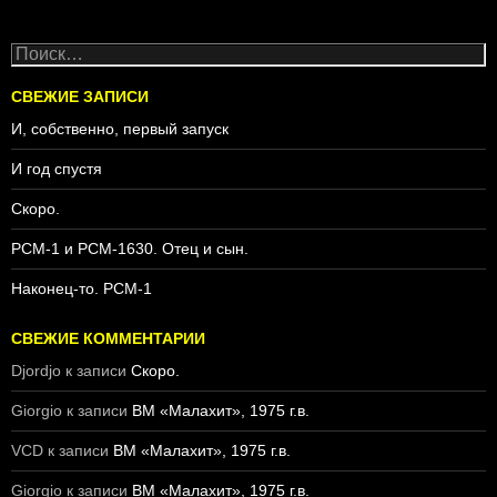
STUDIO
Н
а
й
СВЕЖИЕ ЗАПИСИ
т
И, собственно, первый запуск
и
:
И год спустя
Скоро.
PCM-1 и PCM-1630. Отец и сын.
Наконец-то. PCM-1
СВЕЖИЕ КОММЕНТАРИИ
Djordjo
к записи
Скоро.
Giorgio
к записи
ВМ «Малахит», 1975 г.в.
VCD
к записи
ВМ «Малахит», 1975 г.в.
Giorgio
к записи
ВМ «Малахит», 1975 г.в.