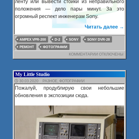
ленту или вывести стойки из неправильного
положения — дело пары минут. За это
огромный респект инженерам Sony.
Читать далее
D-2: не
→
AMPEX VPR-200
D-2
SONY
SONY DVR-28
РЕМОНТ
ФОТОГРАФИИ
КОММЕНТАРИИ
К
ОТКЛЮЧЕНЫ
ЗАПИСИ
D-
2:
My Little Studio
НЕБОЛЬШОЙ
РЕМОНТ
30.03.2020
РАЗНОЕ
,
ФОТОГРАФИИ
Пожалуй, продублирую свои небольшие
обновления в экспозиции сюда.