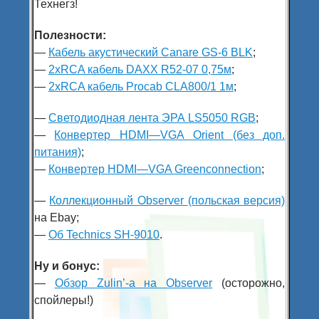
Технегз!
Полезности:
—
Кабель акустический Canare GS-6 BLK
;
—
2xRCA кабель DAXX R52-07 0,75м
;
—
2xRCA кабель Procab CLA800/1 1м
;
—
Светодиодная лента ЭРА LS5050 RGB
;
—
Конвертер HDMI—VGA Orient (без доп.
питания)
;
—
Конвертер HDMI—VGA Greenconnection
;
—
Коллекционный Observer (польская версия)
на Ebay;
—
Об Technics SH-9010
.
Ну и бонус:
—
Обзор Zulin’-а на Observer
(осторожно,
спойлеры!)