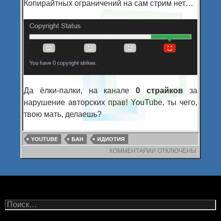
Копирайтных ограничений на сам стрим нет…
Да ёлки-палки, на канале
0 страйков
за
нарушение авторских прав! YouTube, ты чего,
твою мать, делаешь?
YOUTUBE
БАН
ИДИОТИЯ
КОММЕНТАРИИ
К
ОТКЛЮЧЕНЫ
ЗАПИСИ
ТЕАТР
АБСУРДА
Н
а