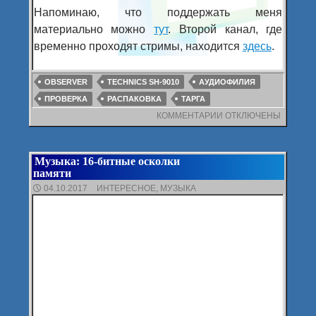
Напоминаю, что поддержать меня
материально можно
тут
. Второй канал, где
временно проходят стримы, находится
здесь
.
OBSERVER
TECHNICS SH-9010
АУДИОФИЛИЯ
ПРОВЕРКА
РАСПАКОВКА
ТАРГА
КОММЕНТАРИИ
К
ОТКЛЮЧЕНЫ
ЗАПИСИ
РАСПАКОВКИ&ПРОВЕ
RGB-
Музыка: 16-битные осколки
ЛЕНТА,
памяти
ЭКВАЛАЙЗЕР,
ТАРГА,
04.10.2017
ИНТЕРЕСНОЕ
,
МУЗЫКА
ETC.