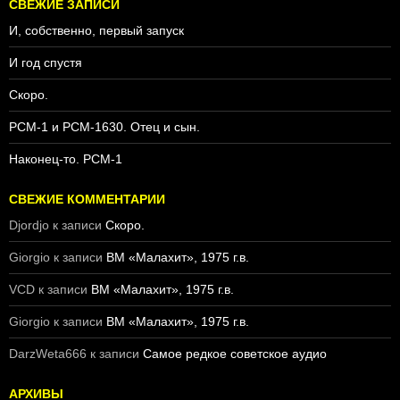
й
СВЕЖИЕ ЗАПИСИ
т
И, собственно, первый запуск
и
:
И год спустя
Скоро.
PCM-1 и PCM-1630. Отец и сын.
Наконец-то. PCM-1
СВЕЖИЕ КОММЕНТАРИИ
Djordjo
к записи
Скоро.
Giorgio
к записи
ВМ «Малахит», 1975 г.в.
VCD
к записи
ВМ «Малахит», 1975 г.в.
Giorgio
к записи
ВМ «Малахит», 1975 г.в.
DarzWeta666
к записи
Самое редкое советское аудио
АРХИВЫ