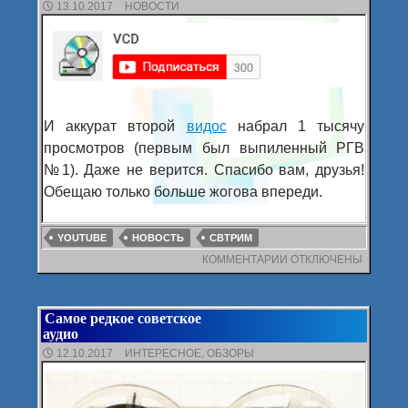
13.10.2017
НОВОСТИ
И аккурат второй
видос
набрал 1 тысячу
просмотров (первым был выпиленный РГВ
№1). Даже не верится. Спасибо вам, друзья!
Обещаю только больше жогова впереди.
YOUTUBE
НОВОСТЬ
СВТРИМ
КОММЕНТАРИИ
К
ОТКЛЮЧЕНЫ
ЗАПИСИ
300!
Самое редкое советское
аудио
12.10.2017
ИНТЕРЕСНОЕ
,
ОБЗОРЫ