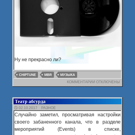
Ну не прекрасно ли?
CHIPTUNE
MBR
МУЗЫКА
КОММЕНТАРИИ
К
ОТКЛЮЧЕНЫ
ЗАПИСИ
МУЗЫКА:
16-
Театр абсурда
БИТНЫЕ
ОСКОЛКИ
02.10.2017
РАЗНОЕ
ПАМЯТИ
Случайно заметил, просматривая настройки
своего забаненного канала, что в разделе
мероприятий (Events) в списке,