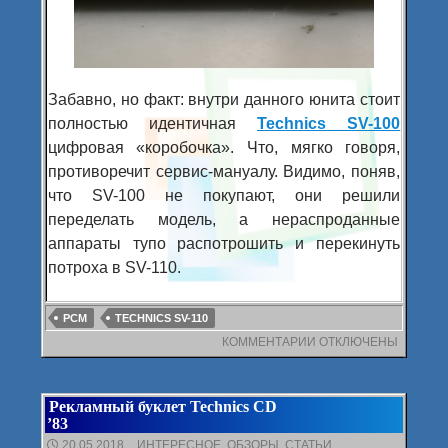
Забавно, но факт: внутри данного юнита стоит
полностью идентичная
Technics SV-100
цифровая «коробочка». Что, мягко говоря,
противоречит сервис-мануалу. Видимо, поняв,
что SV-100 не покупают, они решили
переделать модель, а нераспроданные
аппараты тупо распотрошить и перекинуть
потроха в SV-110.
PCM
TECHNICS SV-110
КОММЕНТАРИИ
К
ОТКЛЮЧЕНЫ
ЗАПИСИ
TECHNICS
SV-
Рекламный буклет Technics CD
110
’83
20.05.2018
ИНТЕРЕСНОЕ
,
ОБЗОРЫ
,
СТАТЬИ