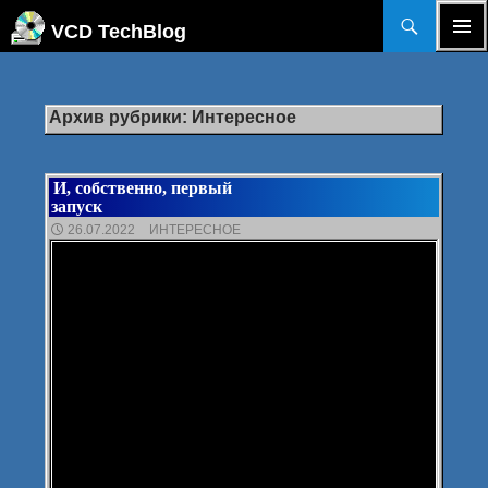
Поиск
VCD TechBlog
ПЕРЕЙТИ
ОСНОВ
К
МЕНЮ
СОДЕРЖИМОМУ
Архив рубрики: Интересное
И, собственно, первый
запуск
26.07.2022
ИНТЕРЕСНОЕ