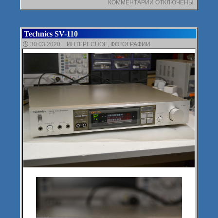
КОММЕНТАРИИ
К
ОТКЛЮЧЕНЫ
ЗАПИСИ
И,
СОБСТВЕННО,
Technics SV-110
ПЕРВЫЙ
ЗАПУСК
30.03.2020
ИНТЕРЕСНОЕ
,
ФОТОГРАФИИ