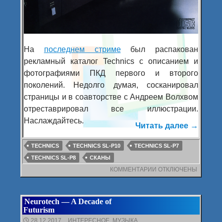
На
последнем стриме
был распакован
рекламный каталог Technics с описанием и
фотографиями ПКД первого и второго
поколений. Недолго думая, сосканировал
страницы и в соавторстве с Андреем Волхвом
отреставрировал все иллюстрации.
Наслаждайтесь.
Читать далее
Рекламн
→
TECHNICS
TECHNICS SL-P10
TECHNICS SL-P7
TECHNICS SL-P8
СКАНЫ
КОММЕНТАРИИ
К
ОТКЛЮЧЕНЫ
ЗАПИСИ
РЕКЛАМНЫЙ
БУКЛЕТ
Neurotech — A Decade of
TECHNICS
Futurism
CD
’83
28.12.2017
ИНТЕРЕСНОЕ
,
МУЗЫКА