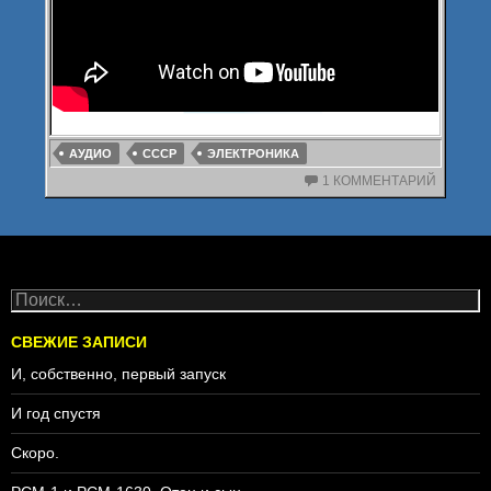
АУДИО
СССР
ЭЛЕКТРОНИКА
1 КОММЕНТАРИЙ
Навигация
по
Н
а
записям
й
СВЕЖИЕ ЗАПИСИ
т
И, собственно, первый запуск
и
:
И год спустя
Скоро.