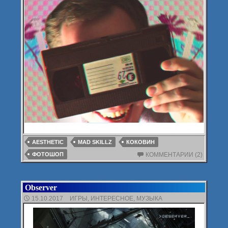
AESTHETIC
MAD SKILLZ
КОКОВИН
ФОТОШОП
КОММЕНТАРИИ (2)
Observer
15.10.2017
ИГРЫ
,
ИНТЕРЕСНОЕ
,
МУЗЫКА