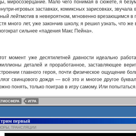
яды, миросозерцание. Мало чего понимая в сюжете, я безу
нутри-игровых заставках, комиксных зарисовках, звучала 
ный лейтмотив в невероятном, мгновенно врезающимся в п
тя много лет, уже закончив школу, я решил узнать, что же в
ногократ сильнее «падения Макс Пейна».
тот момент уже десятилетней давности идеально работа
миллионы деталей и проработанное, заставляющее верит
строении главного героя, почти физическое ощущение бо
 лязг свинцового дождя — всё это и многое другое буквал
жно понять, только поиграв в игру самому. Или попытаться
АТМОСФЕРА
ИГРА
Стрим первый
ЗОРЫ
,
ТРАНСЛЯЦИИ