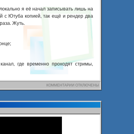
 локально я её начал записывать лишь на
ой с Ютуба копией, так ещё и рендер два
раза. Жуть.
онце;
 канал, где временно проходят стримы,
КОММЕНТАРИИ
К
ОТКЛЮЧЕНЫ
ЗАПИСИ
NEC
CD-
803.
СТРИМ
ПЕРВЫЙ