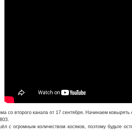
има со второго канала от 17 сентября. Начинаем ковырят
803.
ёл с огромным количеством косяков, поэтому будьте ост