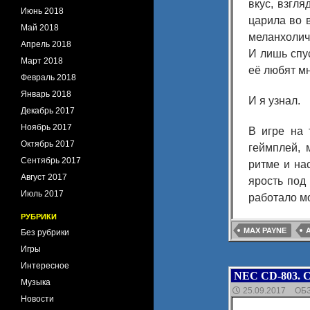
вкус, взгл
Июнь 2018
царила во в
Май 2018
меланхолич
Апрель 2018
И лишь спус
Март 2018
её любят м
Февраль 2018
Январь 2018
И я узнал.
Декабрь 2017
Ноябрь 2017
В игре на 
Октябрь 2017
геймплей, 
Сентябрь 2017
ритме и на
Август 2017
ярость под
Июль 2017
работало мо
РУБРИКИ
MAX PAYNE
Без рубрики
Игры
Интересное
NEC CD-803. 
Музыка
25.09.2017
ОБ
Новости