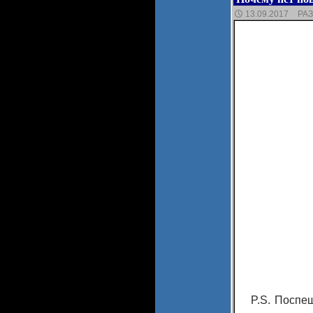
13.09.2017
РА
P.S. Поспе