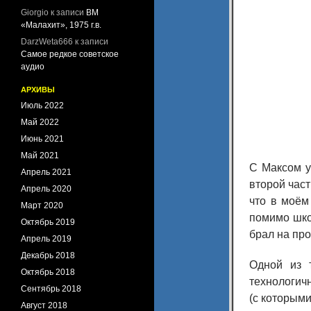
Giorgio
к записи
ВМ
«Малахит», 1975 г.в.
DarzWeta666
к записи
Самое редкое советское
аудио
АРХИВЫ
Июль 2022
Май 2022
Июнь 2021
Май 2021
С Максом у
Апрель 2021
второй част
Апрель 2020
что в моём
Март 2020
помимо школ
Октябрь 2019
брал на про
Апрель 2019
Декабрь 2018
Одной из 
Октябрь 2018
технологич
Сентябрь 2018
(с которыми
Август 2018