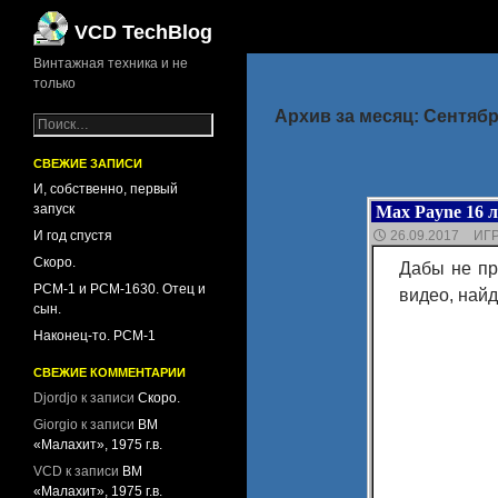
Поиск
VCD TechBlog
Винтажная техника и не
только
Архив за месяц: Сентябр
Н
а
й
СВЕЖИЕ ЗАПИСИ
т
И, собственно, первый
и
запуск
Max Payne 16 л
:
И год спустя
26.09.2017
ИГ
Скоро.
Дабы не пр
PCM-1 и PCM-1630. Отец и
видео, найд
сын.
Наконец-то. PCM-1
СВЕЖИЕ КОММЕНТАРИИ
Djordjo
к записи
Скоро.
Giorgio
к записи
ВМ
«Малахит», 1975 г.в.
VCD
к записи
ВМ
«Малахит», 1975 г.в.