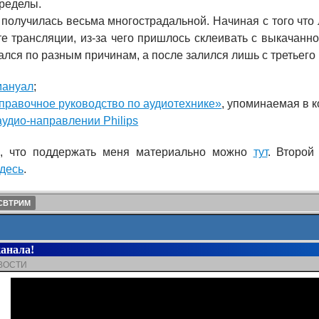
ределы.
 получилась весьма многострадальной. Начиная с того что
те трансляции, из-за чего пришлось склеивать с выкачанн
лся по разным причинам, а после залился лишь с третьего 
мануал
;
правочное руководство по аудиотехнике»
, упоминаемая в к
аудио-направлении Philips
, что поддержать меня материально можно
тут
. Второй
здесь
.
СВТРИМ
канала!
ВОСТИ