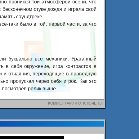
мно проникся той атмосферой осени, что
в бесконечном стуке дождя и играла свой
амять саундтреке.
сё-таки было в той, первой части, за что
ли буквально все механики. Ураганный
ь в себя окружение, игра контрастов в
ли и отчаяния, переходящие в праведную
ьно пропускал через себя игрок. Как это
, посмотрев ролик выше.
КОММЕНТАРИИ
К
ОТКЛЮЧЕНЫ
ЗАПИСИ
MAX
PAYNE
16
ЛЕТ
СПУСТЯ