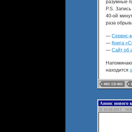
разумные п
P.S. Запись
40-ой мину
раза обрыва
—
Сервис-
—
Книга «С
—
Сайт об 
Напоминаю
находится
NEC CD-803
Анонс нового 
16.09.2017
НО