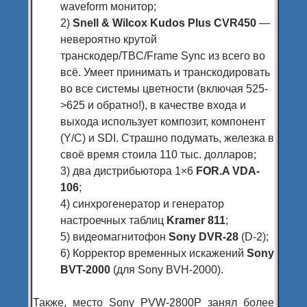
waveform монитор;
2)
Snell & Wilcox Kudos Plus CVR450
—
невероятно крутой
транскодер/TBC/Frame Sync из всего во
всё. Умеет принимать и транскодировать
во все системы цветности (включая 525-
>625 и обратно!), в качестве входа и
выхода использует композит, компонент
(Y/C) и SDI. Страшно подумать, железка в
своё время стоила 110 тыс. долларов;
3) два дистрибьютора 1×6
FOR.A VDA-
106
;
4) синхрогенератор и генератор
настроечных таблиц
Kramer 811
;
5) видеомагнитофон
Sony DVR-28
(D-2);
6) Корректор временных искажений
Sony
BVT-2000
(для Sony BVH-2000).
Также, место Sony PVW-2800P занял более