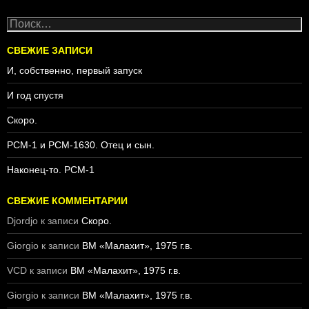
Н
а
й
СВЕЖИЕ ЗАПИСИ
т
И, собственно, первый запуск
и
:
И год спустя
Скоро.
PCM-1 и PCM-1630. Отец и сын.
Наконец-то. PCM-1
СВЕЖИЕ КОММЕНТАРИИ
Djordjo
к записи
Скоро.
Giorgio
к записи
ВМ «Малахит», 1975 г.в.
VCD
к записи
ВМ «Малахит», 1975 г.в.
Giorgio
к записи
ВМ «Малахит», 1975 г.в.