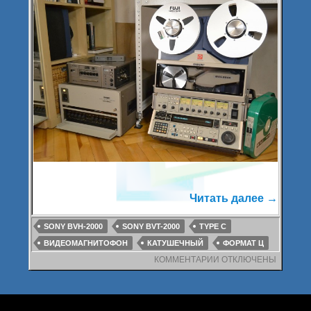
Читать далее
Sony B
→
SONY BVH-2000
SONY BVT-2000
TYPE C
ВИДЕОМАГНИТОФОН
КАТУШЕЧНЫЙ
ФОРМАТ Ц
КОММЕНТАРИИ
К
ОТКЛЮЧЕНЫ
ЗАПИСИ
SONY
BVH-
2000