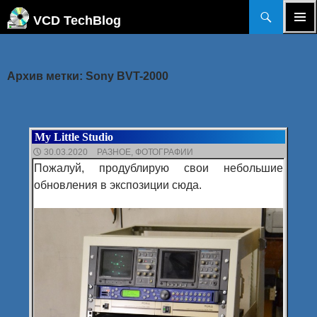
Поиск
VCD TechBlog
ПЕРЕЙТИ
ОСНОВ
К
МЕНЮ
СОДЕРЖИМОМУ
Архив метки: Sony BVT-2000
My Little Studio
30.03.2020
РАЗНОЕ
,
ФОТОГРАФИИ
Пожалуй, продублирую свои небольшие
обновления в экспозиции сюда.