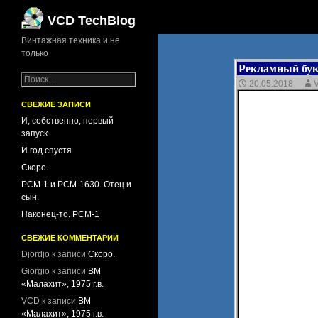
Поиск
VCD TechBlog
Винтажная техника и не
только
Рекламный букл
Н
20.05.2018
а
й
СВЕЖИЕ ЗАПИСИ
т
И, собственно, первый
и
запуск
:
И год спустя
Скоро.
PCM-1 и PCM-1630. Отец и
сын.
Наконец-то. PCM-1
СВЕЖИЕ КОММЕНТАРИИ
Djordjo
к записи
Скоро.
Giorgio
к записи
ВМ
«Малахит», 1975 г.в.
VCD
к записи
ВМ
«Малахит», 1975 г.в.