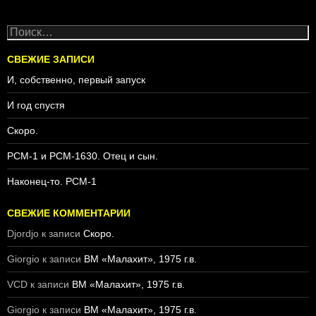
Н
а
й
СВЕЖИЕ ЗАПИСИ
т
И, собственно, первый запуск
и
:
И год спустя
Скоро.
PCM-1 и PCM-1630. Отец и сын.
Наконец-то. PCM-1
СВЕЖИЕ КОММЕНТАРИИ
Djordjo
к записи
Скоро.
Giorgio
к записи
ВМ «Малахит», 1975 г.в.
VCD
к записи
ВМ «Малахит», 1975 г.в.
Giorgio
к записи
ВМ «Малахит», 1975 г.в.