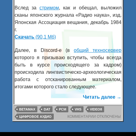
Вслед за
стримом
, как и обещал, выложил
сканы японского журнала «Радио наука», изд.
Японская Ассоциация вещания, декабрь 1984
г.
Скачать
(90,1 Мб)
Далее, в Discord-е (в
общий техносервер
которого я призываю вступить, чтобы всегда
быть в курсе происходящего за кадром)
происходила лингвистическо-археологическая
работа с отсканированным материалом,
итогами которого стало следующее.
Читать далее
Японск
→
BETAMAX
DAT
PCM
VHS
VIDEO8
КОММЕНТАРИИ
К
ОТКЛЮЧЕНЫ
ЦИФРОВОЕ АУДИО
ЗАПИСИ
ЯПОНСКИЙ
РАДИОЖУРНАЛ